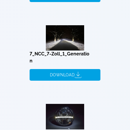
7_NCC_7-Zoll_1_Generatio
n
DOWNLOAD