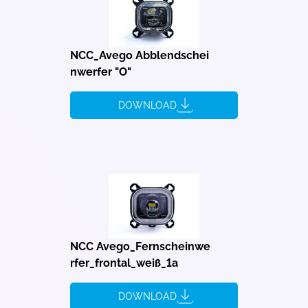
NCC_Avego Abblendschei
nwerfer "O"
DOWNLOAD
NCC Avego_Fernscheinwe
rfer_frontal_weiß_1a
DOWNLOAD